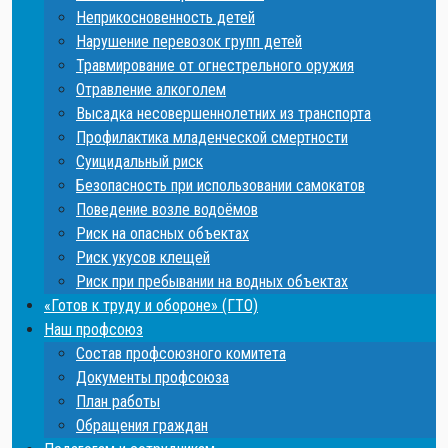
Неприкосновенность детей
Нарушение перевозок групп детей
Травмирование от огнестрельного оружия
Отравление алкоголем
Высадка несовершеннолетних из транспорта
Профилактика младенческой смертности
Суицидальный риск
Безопасность при использовании самокатов
Поведение возле водоёмов
Риск на опасных объектах
Риск укусов клещей
Риск при пребывании на водных объектах
«Готов к труду и обороне» (ГТО)
Наш профсоюз
Состав профсоюзного комитета
Документы профсоюза
План работы
Обращения граждан