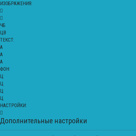
ИЗОБРАЖЕНИЯ:
ЧБ
ЦВ
ТЕКСТ:
A
A
A
ФОН:
Ц
Ц
Ц
Ц
НАСТРОЙКИ:
Дополнительные настройки