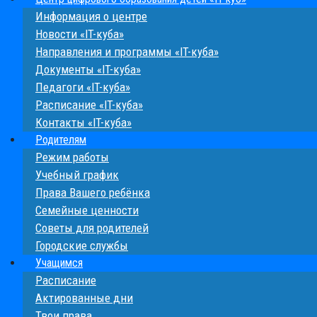
Информация о центре
Новости «IT-куба»
Направления и программы «IT-куба»
Документы «IT-куба»
Педагоги «IT-куба»
Расписание «IT-куба»
Контакты «IT-куба»
Родителям
Режим работы
Учебный график
Права Вашего ребёнка
Семейные ценности
Cоветы для родителей
Городские службы
Учащимся
Расписание
Актированные дни
Твои права