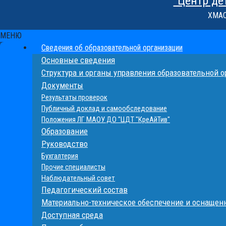
"Центр де
ХМАО-
МЕНЮ
Сведения об образовательной организации
Основные сведения
Структура и органы управления образовательной 
Документы
Результаты проверок
Публичный доклад и самообследование
Положения ЛГ МАОУ ДО "ЦДТ "КреАйТив"
Образование
Руководство
Бухгалтерия
Прочие специалисты
Наблюдательный совет
Педагогический состав
Материально-техническое обеспечение и оснащенн
Доступная среда