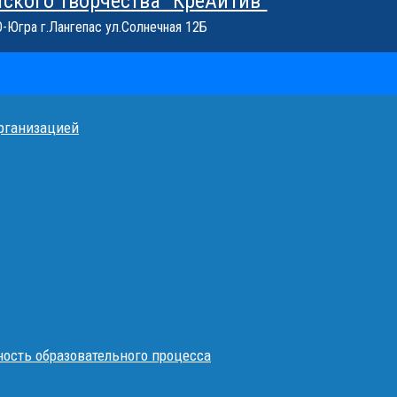
тского творчества "КреАйТив"
Югра г.Лангепас ул.Солнечная 12Б
организацией
ость образовательного процесса