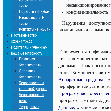
несанкционированног
куба»
Педагоги «IT-куба»
конфиденциальность (
Расписание «IT-
Нарушения доступност
куба»
Контакты «IT-куба»
различными опасными во
Наставничество
Охрана труда
Родителям и ученикам
Современная информацио
Ваша безопасность
числа компонентов разл
Пожарная
безопасность
данными. Практически к
Дорожная
строя. Компоненты авто
безопасность
Аппаратные средства.
Эт
Безопсность на
периферийные устройства 
железной дороге
Программное обеспечен
Безопасность в
программы, утилиты, диаг
лесу
Терроризм и
Данные
, хранимые време