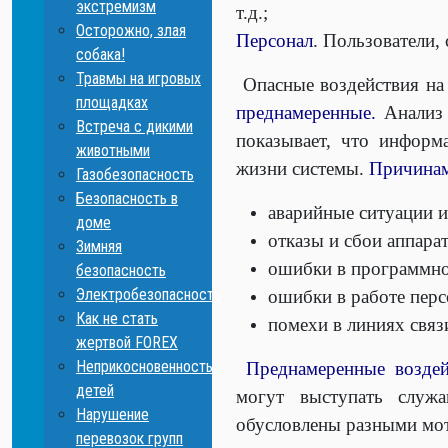
экстремизм
т.д.;
Осторожно, злая
Персонал
. Пользователи,
собака!
Травмы на игровых
Опасные воздействия на
площадках
преднамеренные.
Анализ 
Встреча с дикими
показывает, что информ
животными
жизни системы.
Причинам
Газобезопасность
Безопасность в
аварийные ситуации и
доме
отказы и сбои аппара
Зимняя
ошибки в программно
безопасность
Электробезопасность
ошибки в работе перс
Как не стать
помехи в линиях связ
жертвой FOREX
Неприкосновенность
Преднамеренные воздей
детей
могут выступать служа
Нарушение
обусловлены разными мо
перевозок групп