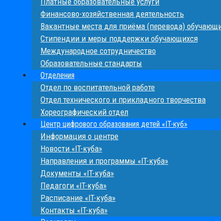
Платные образовательные услуги
Финансово-хозяйственная деятельность
Вакантные места для приёма (перевода) обучающ
Стипендии и меры поддержки обучающихся
Международное сотрудничество
Образовательные стандарты
Отделения
Отдел по воспитательной работе
Отдел технического и прикладного творчества
Хореографический отдел
Центр цифрового образования детей «IT-куб»
Информация о центре
Новости «IT-куба»
Направления и программы «IT-куба»
Документы «IT-куба»
Педагоги «IT-куба»
Расписание «IT-куба»
Контакты «IT-куба»