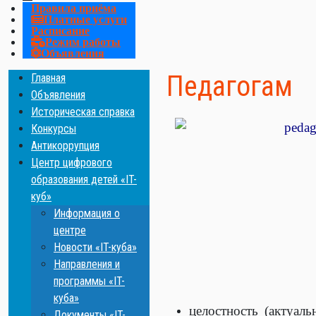
Правила приёма
Платные услуги
Расписание
Режим работы
Объявления
Педагогам
Главная
Объявления
Историческая справка
Конкурсы
Антикоррупция
Центр цифрового
образования детей «IT-
куб»
Информация о
центре
Новости «IT-куба»
Направления и
программы «IT-
куба»
целостность (актуал
Документы «IT-