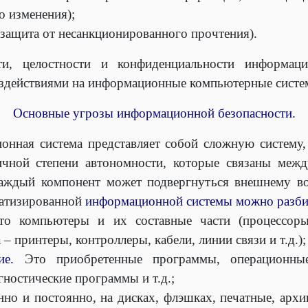
о изменения);
защита от несанкционированного прочтения).
и, целостности и конфиденциальности информац
здействиями на информационные компьютерные систе
Основные угрозы информационной безопасности.
нная система представляет собой сложную систему
ичной степени автономности, которые связаны меж
аждый компонент может подвергнуться внешнему в
матизированной
информационной системы можно разби
о компьютеры и их составные части (процессоры
– принтеры, контроллеры, кабели, линии связи и т.д.);
ие.
Это приобретенные программы, операционны
ностические программы и т.д.;
нно и постоянно, на дисках, флэшках, печатные, арх