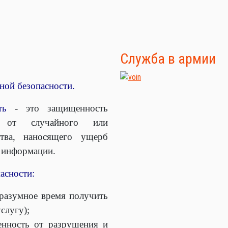
Служба в армии
ой безопасности.
ть
- это защищенность
ы от случайного или
ства, наносящего ущерб
м информации.
асности:
 разумное время получить
слугу);
енность от разрушения и