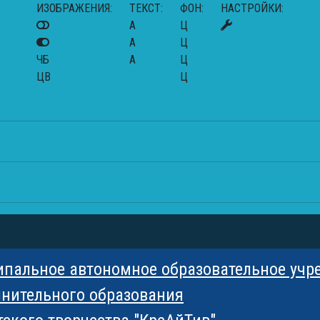
ИЗОБРАЖЕНИЯ:
ТЕКСТ:
ФОН:
НАСТРОЙКИ:
A
Ц
A
Ц
ЧБ
A
Ц
ЦВ
Ц
ипальное автономное образовательное учр
нительного образования