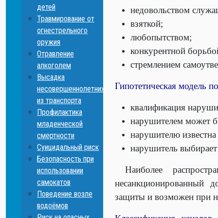
детей
недовольством служащ
Травмирование от
взяткой;
огнестрельного
любопытством;
оружия
конкурентной борьбо
Отравление
стремлением самоутве
алкоголем
Высадка
Гипотетическая модель п
несовершеннолетних
из транспорта
квалификация нарушит
Профилактика
нарушителем может бы
младенческой
нарушителю известна
смертности
Суицидальный риск
нарушитель выбирает 
Безопасность при
Наиболее распростра
использовании
самокатов
несанкционированный д
Поведение возле
защиты и возможен при н
водоёмов
Риск на опасных