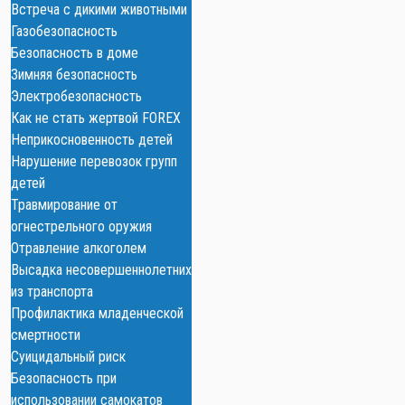
Встреча с дикими животными
Газобезопасность
Безопасность в доме
Зимняя безопасность
Электробезопасность
Как не стать жертвой FOREX
Неприкосновенность детей
Нарушение перевозок групп
детей
Травмирование от
огнестрельного оружия
Отравление алкоголем
Высадка несовершеннолетних
из транспорта
Профилактика младенческой
смертности
Суицидальный риск
Безопасность при
использовании самокатов