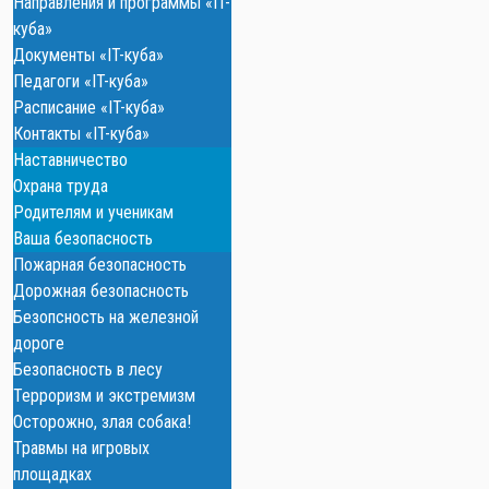
Направления и программы «IT-
куба»
Документы «IT-куба»
Педагоги «IT-куба»
Расписание «IT-куба»
Контакты «IT-куба»
Наставничество
Охрана труда
Родителям и ученикам
Ваша безопасность
Пожарная безопасность
Дорожная безопасность
Безопсность на железной
дороге
Безопасность в лесу
Терроризм и экстремизм
Осторожно, злая собака!
Травмы на игровых
площадках