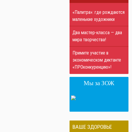
«Палитра»: где рождаются
маленькие художники
Два мастер-класса — два
мира творчества!
Примите участие в
экономическом диктанте
«ПРОконкуренцию»!
Мы за ЗОЖ
ВАШЕ ЗДОРОВЬЕ