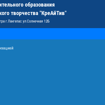
ительного образования
кого творчества "КреАйТив"
ра г.Лангепас ул.Солнечная 12Б
низацией