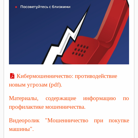
Кибермошенничество: противодействие
новым угрозам (pdf).
Материалы, содержащие информацию по
профилактике мошенничества.
Видеоролик "Мошенничество при покупке
машины".