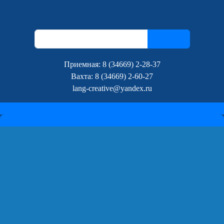
Поиск
Поиск
Приемная: 8 (34669) 2-28-37
Вахта: 8 (34669) 2-60-27
lang-creative@yandex.ru
МЕНЮ
Сведения об образовательной организации
Основные сведения
Структура и органы управления образовательной
организацией
Документы
Результаты проверок
Публичный доклад и самообследование
Положения ЛГ МАОУ ДО "ЦДТ "КреАйТив"
Образование
Руководство
Бухгалтерия
Прочие специалисты