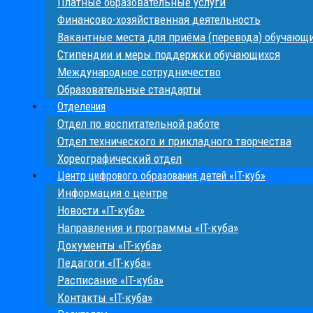
Платные образовательные услуги
Финансово-хозяйственная деятельность
Вакантные места для приёма (перевода) обучающ
Стипендии и меры поддержки обучающихся
Международное сотрудничество
Образовательные стандарты
Отделения
Отдел по воспитательной работе
Отдел технического и прикладного творчества
Хореографический отдел
Центр цифрового образования детей «IT-куб»
Информация о центре
Новости «IT-куба»
Направления и программы «IT-куба»
Документы «IT-куба»
Педагоги «IT-куба»
Расписание «IT-куба»
Контакты «IT-куба»