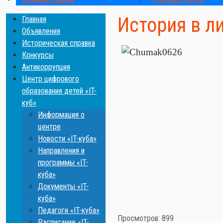
История в л
Главная
Объявления
Историческая справка
Конкурсы
Антикоррупция
Центр цифрового
образования детей «IT-
куб»
Информация о
центре
Новости «IT-куба»
Направления и
программы «IT-
куба»
Документы «IT-
куба»
Педагоги «IT-куба»
Просмотров: 899
Расписание «IT-