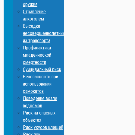
оружия
Отравление
алкоголем
Высадка
несовершеннолетних
из транспорта
Профилактика
младенческой
смертности
Суицидальный риск
Безопасность при
использовании
самокатов
Поведение возле
водоёмов
Риск на опасных
объектах
Риск укусов клещей
Риск при