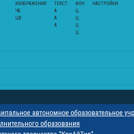
ИЗОБРАЖЕНИЯ:
ТЕКСТ:
ФОН:
НАСТРОЙКИ:
ЧБ
A
Ц
ЦВ
A
Ц
A
Ц
Ц
ципальное автономное образовательное уч
лнительного образования