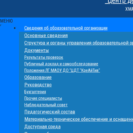
"Центр д
ХМА
МЕНЮ
Сведения об образовательной организации
Основные сведения
Структура и органы управления образовательной 
Документы
Результаты проверок
Публичный доклад и самообследование
Положения ЛГ МАОУ ДО "ЦДТ "КреАйТив"
Образование
Руководство
Бухгалтерия
Прочие специалисты
Наблюдательный совет
Педагогический состав
Материально-техническое обеспечение и оснащенн
Доступная среда