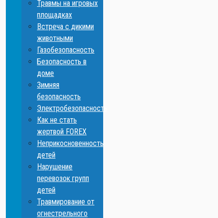
Травмы на игровых
площадках
Встреча с дикими
животными
Газобезопасность
Безопасность в
доме
Зимняя
безопасность
Электробезопасность
Как не стать
жертвой FOREX
Неприкосновенность
детей
Нарушение
перевозок групп
детей
Травмирование от
огнестрельного