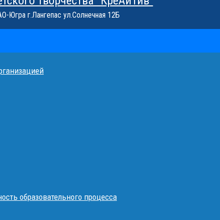
етского творчества "КреАйТив"
О-Югра г.Лангепас ул.Солнечная 12Б
организацией
ость образовательного процесса