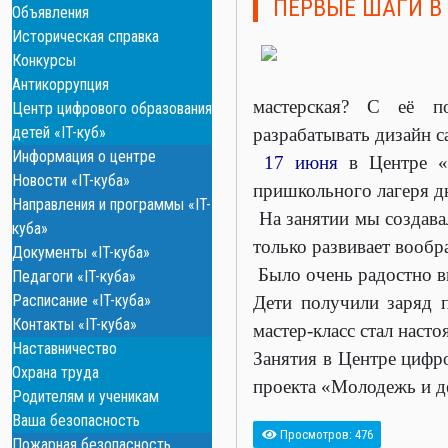
ПЕРВЫЕ ШАГИ В
Объявления
Историческая справка
Конкурсы
Антикоррупция
мастерская? С её п
Центр цифрового образования
детей «IT-куб»
разрабатывать дизайн с
Информация о центре
17 июня
в Центре 
Новости «IT-куба»
пришкольного лагеря 
Направления и программы «IT-
На занятии мы создавал
куба»
только развивает вообр
Документы «IT-куба»
Было очень радостно в
Педагоги «IT-куба»
Расписание «IT-куба»
Дети получили заряд 
Контакты «IT-куба»
мастер‑класс стал наст
Наставничество
Занятия в Центре цифро
Охрана труда
проекта «Молодежь и д
Родителям и ученикам
Ваша безопасность
Просмотров: 476
Пожарная безопасность