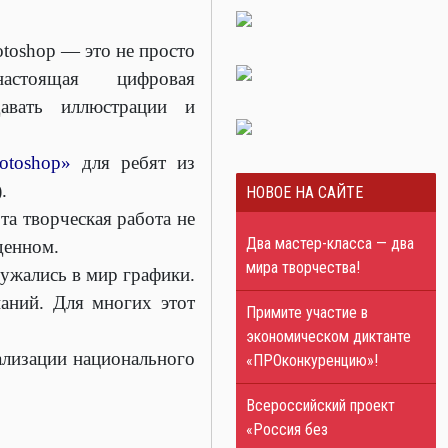
otoshop — это не просто
стоящая цифровая
авать иллюстрации и
otoshop»
для ребят из
.
НОВОЕ НА САЙТЕ
та творческая работа не
Два мастер-класса — два
денном.
мира творчества!
ужались в мир графики.
аний. Для многих этот
Примите участие в
экономическом диктанте
еализации национального
«ПРОконкуренцию»!
Всероссийский проект
«Россия без