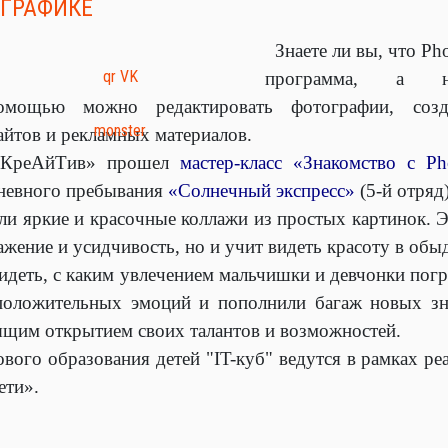
 ГРАФИКЕ
Знаете ли вы, что Ph
программа, а на
омощью можно редактировать фотографии, созд
айтов и рекламных материалов.
«КреАйТив» прошел
мастер‑класс «Знакомство с Ph
дневного пребывания
«Солнечный экспресс»
(5‑й отряд)
и яркие и красочные коллажи из простых картинок. Э
ажение и усидчивость, но и учит видеть красоту в обы
идеть, с каким увлечением мальчишки и девчонки погр
положительных эмоций и пополнили багаж новых зн
оящим открытием своих талантов и возможностей.
вого образования детей "IT-куб" ведутся в рамках р
ети».