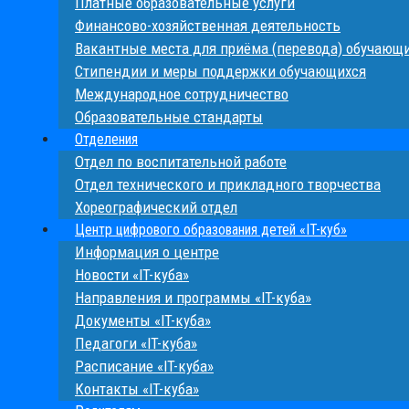
Платные образовательные услуги
Финансово-хозяйственная деятельность
Вакантные места для приёма (перевода) обучающ
Стипендии и меры поддержки обучающихся
Международное сотрудничество
Образовательные стандарты
Отделения
Отдел по воспитательной работе
Отдел технического и прикладного творчества
Хореографический отдел
Центр цифрового образования детей «IT-куб»
Информация о центре
Новости «IT-куба»
Направления и программы «IT-куба»
Документы «IT-куба»
Педагоги «IT-куба»
Расписание «IT-куба»
Контакты «IT-куба»