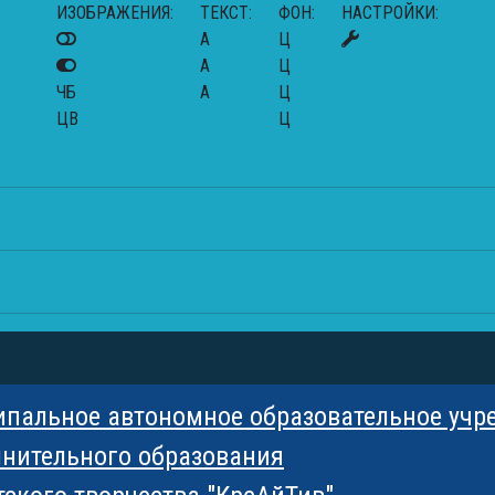
ИЗОБРАЖЕНИЯ:
ТЕКСТ:
ФОН:
НАСТРОЙКИ:
A
Ц
A
Ц
ЧБ
A
Ц
ЦВ
Ц
ипальное автономное образовательное учр
нительного образования