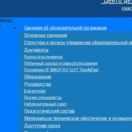
"Центр де
ХМАО-
МЕНЮ
Сведения об образовательной организации
Основные сведения
Структура и органы управления образовательной 
Документы
Результаты проверок
Публичный доклад и самообследование
Положения ЛГ МАОУ ДО "ЦДТ "КреАйТив"
Образование
Руководство
Бухгалтерия
Прочие специалисты
Наблюдательный совет
Педагогический состав
Материально-техническое обеспечение и оснащенн
Доступная среда