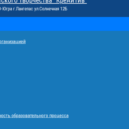
тского творчества "КреАйТив"
Югра г.Лангепас ул.Солнечная 12Б
организацией
ость образовательного процесса