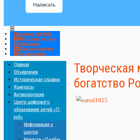
Написать
Правила приёма
Платные услуги
Расписание
Режим работы
Объявления
Творческая 
Главная
Объявления
богатство Р
Историческая справка
Конкурсы
Антикоррупция
Центр цифрового
образования детей «IT-
куб»
Информация о
центре
Новости «IT-куба»